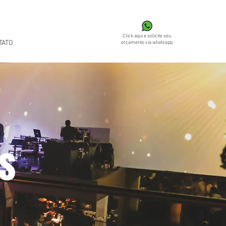
Click aqui e solicite seu
TATO
orçamento via whatsapp
s