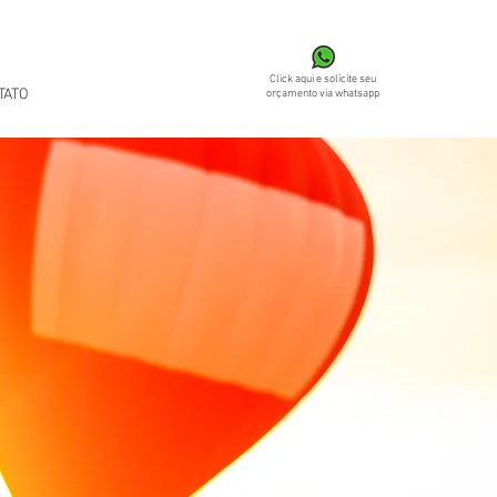
Click aqui e solicite seu
TATO
orçamento via whatsapp